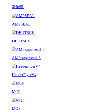
新能源
AMPSEAL
DEUTSCH
AMP superseal1.5
HeaderFlyerV4
MCP
MQS