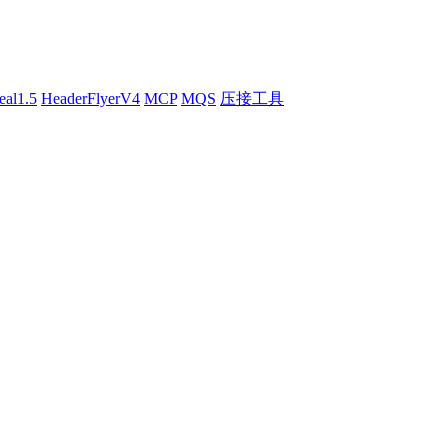
eal1.5
HeaderFlyerV4
MCP
MQS
压接工具