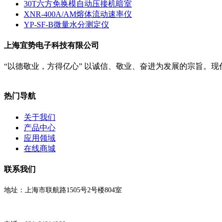
30T六方免换模自动压接机暗室
XNR-400A/AM熔体流动速率仪
YP-SF-B微量水分测定仪
上海宜势电子科技有限公司
“以德敬业，方得亿心” 以诚信、敬业、奋进为发展的宗旨。
热门导航
关于我们
产品中心
应用领域
在线商城
联系我们
地址：上海市联航路1505号2号楼804室