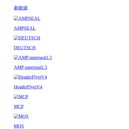
新能源
AMPSEAL
DEUTSCH
AMP superseal1.5
HeaderFlyerV4
MCP
MQS