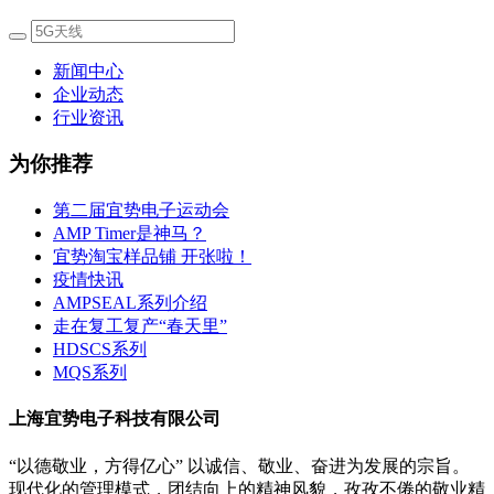
新闻中心
企业动态
行业资讯
为你推荐
第二届宜势电子运动会
AMP Timer是神马？
宜势淘宝样品铺 开张啦！
疫情快讯
AMPSEAL系列介绍
走在复工复产“春天里”
HDSCS系列
MQS系列
上海宜势电子科技有限公司
“以德敬业，方得亿心” 以诚信、敬业、奋进为发展的宗旨。
现代化的管理模式，团结向上的精神风貌，孜孜不倦的敬业精