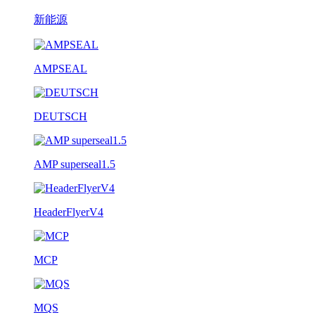
新能源
AMPSEAL
DEUTSCH
AMP superseal1.5
HeaderFlyerV4
MCP
MQS