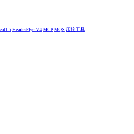
eal1.5
HeaderFlyerV4
MCP
MQS
压接工具