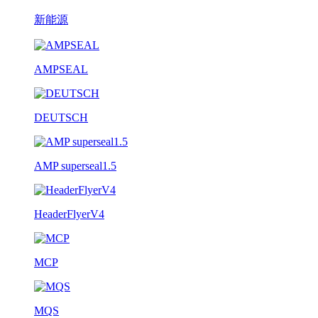
新能源
AMPSEAL
DEUTSCH
AMP superseal1.5
HeaderFlyerV4
MCP
MQS