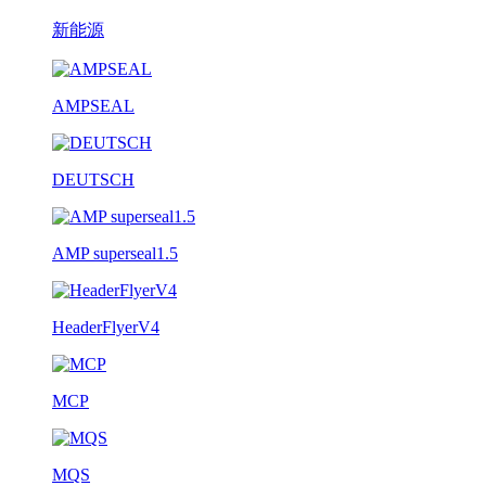
新能源
AMPSEAL
DEUTSCH
AMP superseal1.5
HeaderFlyerV4
MCP
MQS