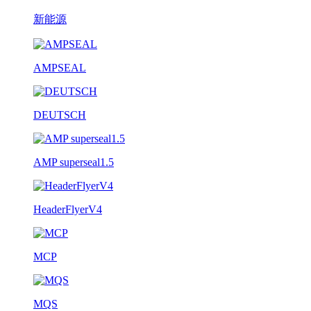
新能源
AMPSEAL
DEUTSCH
AMP superseal1.5
HeaderFlyerV4
MCP
MQS