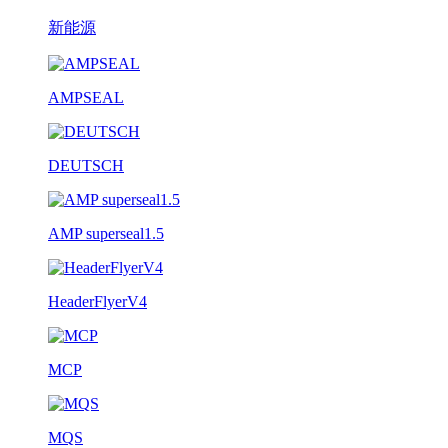
新能源
AMPSEAL
DEUTSCH
AMP superseal1.5
HeaderFlyerV4
MCP
MQS