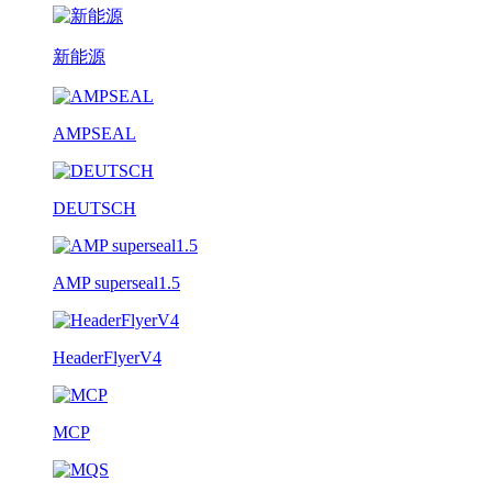
新能源
AMPSEAL
DEUTSCH
AMP superseal1.5
HeaderFlyerV4
MCP