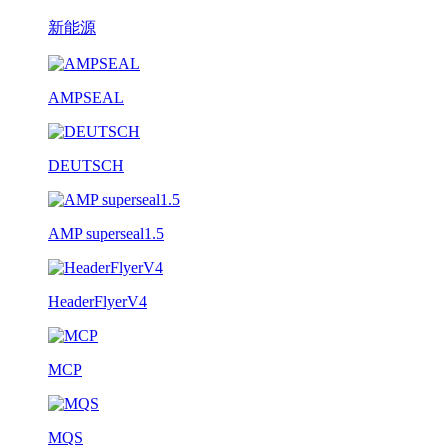
新能源
AMPSEAL
DEUTSCH
AMP superseal1.5
HeaderFlyerV4
MCP
MQS