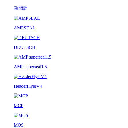
新能源
AMPSEAL
DEUTSCH
AMP superseal1.5
HeaderFlyerV4
MCP
MQS