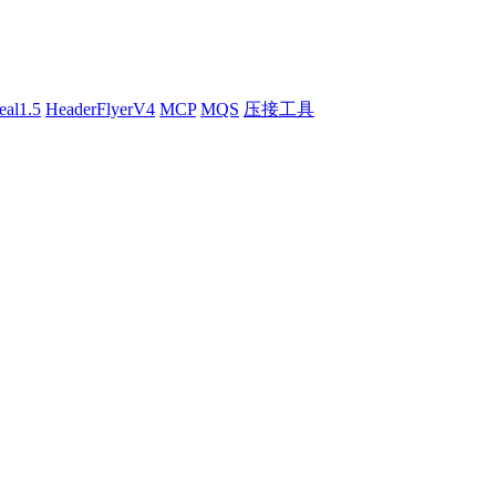
eal1.5
HeaderFlyerV4
MCP
MQS
压接工具